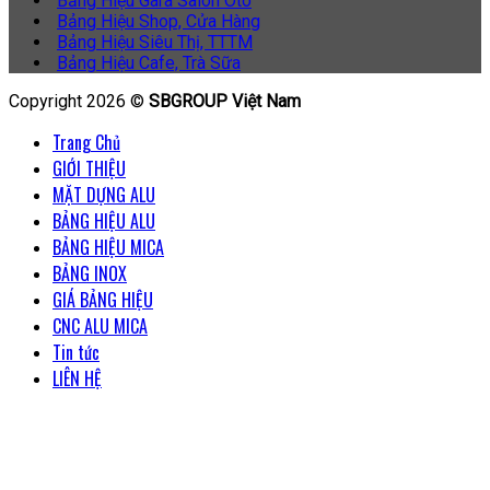
Bảng Hiệu Gara Salon Oto
Bảng Hiệu Shop, Cửa Hàng
Bảng Hiệu Siêu Thị, TTTM
Bảng Hiệu Cafe, Trà Sữa
Copyright 2026 ©
SBGROUP Việt Nam
Trang Chủ
GIỚI THIỆU
MẶT DỰNG ALU
BẢNG HIỆU ALU
BẢNG HIỆU MICA
BẢNG INOX
GIÁ BẢNG HIỆU
CNC ALU MICA
Tin tức
LIÊN HỆ