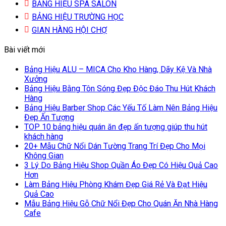
BẢNG HIỆU SPA SALON
BẢNG HIỆU TRƯỜNG HỌC
GIAN HÀNG HỘI CHỢ
Bài viết mới
Bảng Hiệu ALU – MICA Cho Kho Hàng, Dãy Kệ Và Nhà
Xưởng
Bảng Hiệu Bằng Tôn Sóng Đẹp Độc Đáo Thu Hút Khách
Hàng
Bảng Hiệu Barber Shop Các Yếu Tố Làm Nên Bảng Hiệu
Đẹp Ấn Tượng
TOP 10 bảng hiệu quán ăn đẹp ấn tượng giúp thu hút
khách hàng
20+ Mẫu Chữ Nổi Dán Tường Trang Trí Đẹp Cho Mọi
Không Gian
3 Lý Do Bảng Hiệu Shop Quần Áo Đẹp Có Hiệu Quả Cao
Hơn
Làm Bảng Hiệu Phòng Khám Đẹp Giá Rẻ Và Đạt Hiệu
Quả Cao
Mẫu Bảng Hiệu Gỗ Chữ Nổi Đẹp Cho Quán Ăn Nhà Hàng
Cafe