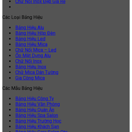
Chữ Nổi Inox Đẹp Giá Rẻ
Dịch vụ khắc dấu lấy liền
Các Loại Bảng Hiệu
Bảng Hiệu Alu
Bảng Hiệu Hộp Đèn
Bảng Hiệu Led
Bảng Hiệu Mica
Chữ Nổi Mica – Led
Ốp Mặt Dựng Alu
Chữ Nổi Inox
Bảng Hiệu Inox
Chữ Mica Dán Tường
Gia Công Mica
Các Mẫu Bảng Hiệu
Bảng Hiệu Công Ty
Bảng Hiệu Văn Phòng
Bảng Hiệu Quán Ăn
Bảng Hiệu Spa Salon
Bảng Hiệu Trường Học
Bảng Hiệu Khách Sạn