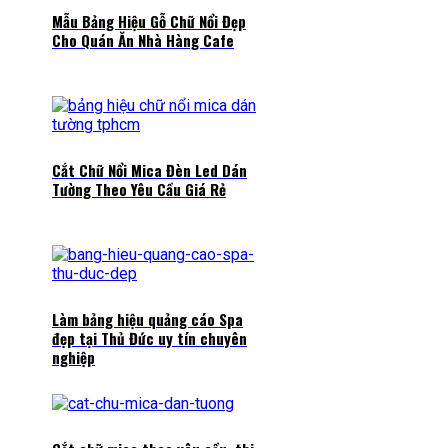
Mẫu Bảng Hiệu Gỗ Chữ Nổi Đẹp
Cho Quán Ăn Nhà Hàng Cafe
Cắt Chữ Nổi Mica Đèn Led Dán
Tường Theo Yêu Cầu Giá Rẻ
Làm bảng hiệu quảng cáo Spa
đẹp tại Thủ Đức uy tín chuyên
nghiệp