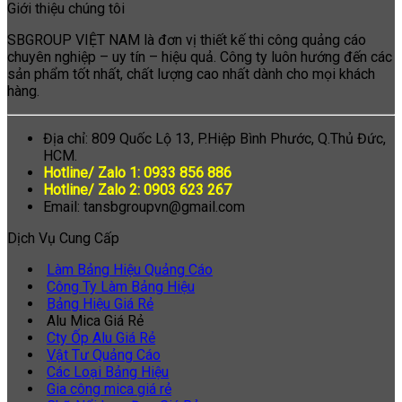
Giới thiệu chúng tôi
SBGROUP VIỆT NAM là đơn vị thiết kế thi công quảng cáo
chuyên nghiệp – uy tín – hiệu quả. Công ty luôn hướng đến các
sản phẩm tốt nhất, chất lượng cao nhất dành cho mọi khách
hàng.
Địa chỉ: 809 Quốc Lộ 13, P.Hiệp Bình Phước, Q.Thủ Đức,
HCM.
Hotline/ Zalo 1: 0933 856 886
Hotline/ Zalo 2: 0903 623 267
Email: tansbgroupvn@gmail.com
Dịch Vụ Cung Cấp
Làm Bảng Hiệu Quảng Cáo
Công Ty Làm Bảng Hiệu
Bảng Hiệu Giá Rẻ
Alu Mica Giá Rẻ
Cty Ốp Alu Giá Rẻ
Vật Tư Quảng Cáo
Các Loại Bảng Hiệu
Gia công mica giá rẻ