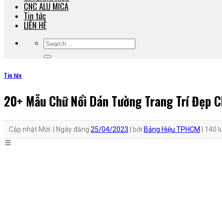
CNC ALU MICA
Tin tức
LIÊN HỆ
Tin tức
20+ Mẫu Chữ Nổi Dán Tường Trang Trí Đẹp C
Cập nhật Mới: |
Ngày đăng
25/04/2023
|
bởi
Bảng Hiệu TPHCM
|
140 l