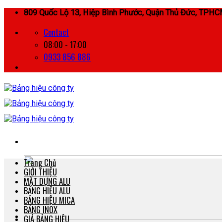
Skip
809 Quốc Lộ 13, Hiệp Bình Phước, Quận Thủ Đức, TPH
to
Contact
content
08:00 - 17:00
0933 856 886
Trang Chủ
GIỚI THIỆU
MẶT DỰNG ALU
BẢNG HIỆU ALU
BẢNG HIỆU MICA
BẢNG INOX
GIÁ BẢNG HIỆU