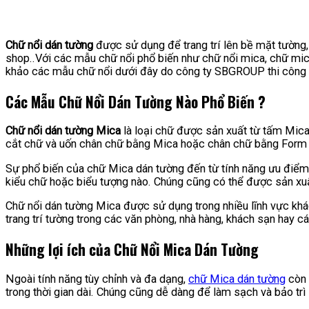
Chữ nổi dán tường
được sử dụng để trang trí lên bề mặt tường, 
shop..Với các mẫu chữ nổi phổ biến như chữ nổi mica, chữ mica
khảo các mẫu chữ nổi dưới đây do công ty SBGROUP thi công 
Các Mẫu Chữ Nổi Dán Tường Nào Phổ Biến ?
Chữ nổi dán tường Mica
là loại chữ được sản xuất từ tấm Mica
cắt chữ và uốn chân chữ bằng Mica hoặc chân chữ bằng Form và
Sự phổ biến của chữ Mica dán tường đến từ tính năng ưu điểm 
kiểu chữ hoặc biểu tượng nào. Chúng cũng có thể được sản xu
Chữ nổi dán tường Mica được sử dụng trong nhiều lĩnh vực khác
trang trí tường trong các văn phòng, nhà hàng, khách sạn hay các
Những lợi ích của Chữ Nổi Mica Dán Tường
Ngoài tính năng tùy chỉnh và đa dạng,
chữ Mica dán tường
còn 
trong thời gian dài. Chúng cũng dễ dàng để làm sạch và bảo trì