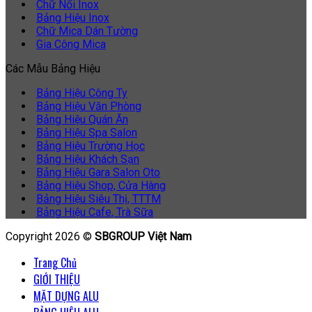
Chữ Nổi Inox
Bảng Hiệu Inox
Chữ Mica Dán Tường
Gia Công Mica
Các Mẫu Bảng Hiệu
Bảng Hiệu Công Ty
Bảng Hiệu Văn Phòng
Bảng Hiệu Quán Ăn
Bảng Hiệu Spa Salon
Bảng Hiệu Trường Học
Bảng Hiệu Khách Sạn
Bảng Hiệu Gara Salon Oto
Bảng Hiệu Shop, Cửa Hàng
Bảng Hiệu Siêu Thị, TTTM
Bảng Hiệu Cafe, Trà Sữa
Copyright 2026 ©
SBGROUP Việt Nam
Trang Chủ
GIỚI THIỆU
MẶT DỰNG ALU