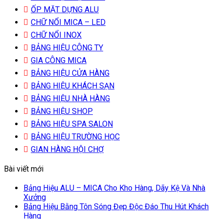
ỐP MẶT DỰNG ALU
CHỮ NỔI MICA – LED
CHỮ NỔI INOX
BẢNG HIỆU CÔNG TY
GIA CÔNG MICA
BẢNG HIỆU CỬA HÀNG
BẢNG HIỆU KHÁCH SẠN
BẢNG HIỆU NHÀ HÀNG
BẢNG HIỆU SHOP
BẢNG HIỆU SPA SALON
BẢNG HIỆU TRƯỜNG HỌC
GIAN HÀNG HỘI CHỢ
Bài viết mới
Bảng Hiệu ALU – MICA Cho Kho Hàng, Dãy Kệ Và Nhà
Xưởng
Bảng Hiệu Bằng Tôn Sóng Đẹp Độc Đáo Thu Hút Khách
Hàng