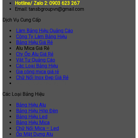
Hotline/ Zalo 2: 0903 623 267
Email: tansbgroupvn@gmail.com
Dịch Vụ Cung Cấp
Làm Bảng Hiệu Quảng Cáo
Công Ty Làm Bảng Hiệu
Bảng Hiệu Giá Rẻ
Alu Mica Giá Rẻ
Cty Ốp Alu Giá Rẻ
Vật Tư Quảng Cáo
Các Loại Bảng Hiệu
Gia công mica giá rẻ
Chữ Nổi Inox Đẹp Giá Rẻ
Dịch vụ khắc dấu lấy liền
Các Loại Bảng Hiệu
Bảng Hiệu Alu
Bảng Hiệu Hộp Đèn
Bảng Hiệu Led
Bảng Hiệu Mica
Chữ Nổi Mica – Led
Ốp Mặt Dựng Alu