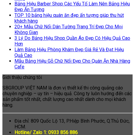
Bảng Hiệu Barber Shop Các Yếu Tố Làm Nên Bảng Hiệu
Đẹp Ấn Tượng
TOP 10 bảng hiệu quán ăn đẹp ấn tượng giúp thu hút
khách hàng
20+ Mẫu Chữ Nổi Dán Tường Trang Trí Đẹp Cho Mọi
Không Gian
3 Lý Do Bảng Hiệu Shop Quần Áo Đẹp Có Hiệu Quả Cao
Hơn
Làm Bảng Hiệu Phòng Khám Đẹp Giá Rẻ Và Đạt Hiệu
Quả Cao
Mẫu Bảng Hiệu Gỗ Chữ Nổi Đẹp Cho Quán Ăn Nhà Hàng
Cafe
Giới thiệu chúng tôi
SBGROUP VIỆT NAM là đơn vị thiết kế thi công quảng cáo
chuyên nghiệp – uy tín – hiệu quả. Công ty luôn hướng đến các
sản phẩm tốt nhất, chất lượng cao nhất dành cho mọi khách
hàng.
Địa chỉ: 809 Quốc Lộ 13, P.Hiệp Bình Phước, Q.Thủ Đức,
HCM.
Hotline/ Zalo 1: 0933 856 886