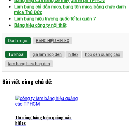
Bảng hiệu cửa hàng xe máy giá rẻ tại TPHCM
Làm bảng chỉ dẫn mica, bảng tên mica, bảng chức danh
mica Thủ Đức
Làm bảng hiệu trường quốc tế tại quận 7
Bảng hiệu công ty nội thất
Danh mục:
BẢNG HIỆU HIFLEX
Từ khóa:
gia lam hop den
hiflex
hop den quang cao
lam bang hieu hop den
Bài viết cùng chủ đề:
Thi công bảng hiệu quảng cáo
hiflex